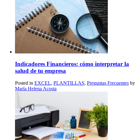
Indicadores Financieros: cómo interpretar la
salud de tu empresa
Posted in
EXCEL
,
PLANTILLAS
,
Preguntas Frecuentes
by
María Helena Acosta