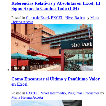
Referencias Relativas y Absolutas en Excel: El
Signo $ que lo Cambia Todo (L04)
Posted in
Curso de Excel
,
EXCEL
,
Nivel Básico
by
María
Helena Acosta
Cómo Encontrar el Último y Penúltimo Valor
en Excel
Posted in
EXCEL
,
Nivel Intermedio
,
Preguntas Frecuentes
by
María Helena Acosta