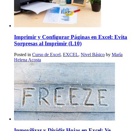
Imprimir y Configurar Páginas en Excel: Evita
Sorpresas al Imprimir (L10)
Posted in
Curso de Excel
,
EXCEL
,
Nivel Básico
by
María
Helena Acosta
Inmovilizar y Dividir Hojas en Excel: Ve