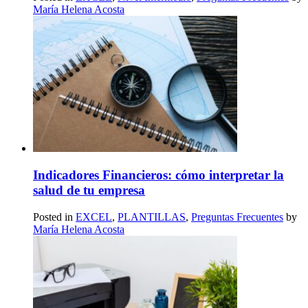
María Helena Acosta
Indicadores Financieros: cómo interpretar la
salud de tu empresa
Posted in
EXCEL
,
PLANTILLAS
,
Preguntas Frecuentes
by
María Helena Acosta