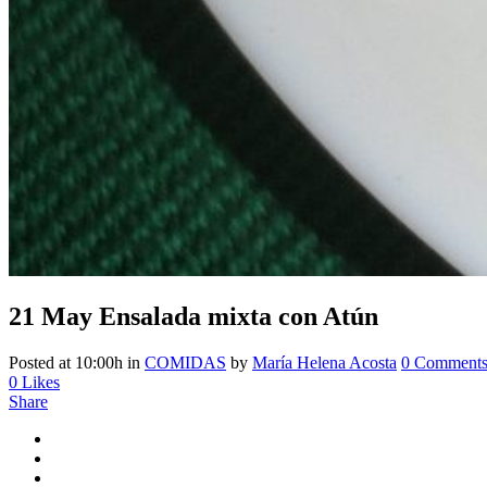
21 May
Ensalada mixta con Atún
Posted at 10:00h
in
COMIDAS
by
María Helena Acosta
0 Comment
0
Likes
Share