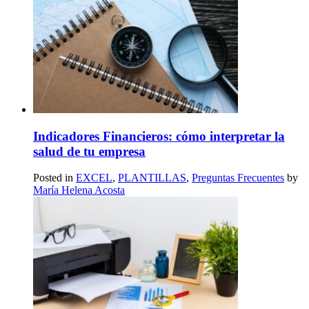
Indicadores Financieros: cómo interpretar la
salud de tu empresa
Posted in
EXCEL
,
PLANTILLAS
,
Preguntas Frecuentes
by
María Helena Acosta