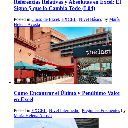
Referencias Relativas y Absolutas en Excel: El
Signo $ que lo Cambia Todo (L04)
Posted in
Curso de Excel
,
EXCEL
,
Nivel Básico
by
María
Helena Acosta
Cómo Encontrar el Último y Penúltimo Valor
en Excel
Posted in
EXCEL
,
Nivel Intermedio
,
Preguntas Frecuentes
by
María Helena Acosta