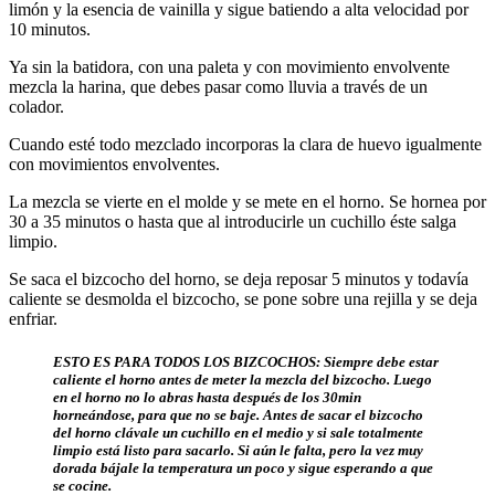
limón y la esencia de vainilla y sigue batiendo a alta velocidad por
10 minutos.
Ya sin la batidora, con una paleta y con movimiento envolvente
mezcla la harina, que debes pasar como lluvia a través de un
colador.
Cuando esté todo mezclado incorporas la clara de huevo igualmente
con movimientos envolventes.
La mezcla se vierte en el molde y se mete en el horno. Se hornea por
30 a 35 minutos o hasta que al introducirle un cuchillo éste salga
limpio.
Se saca el bizcocho del horno, se deja reposar 5 minutos y todavía
caliente se desmolda el bizcocho, se pone sobre una rejilla y se deja
enfriar.
ESTO ES PARA TODOS LOS BIZCOCHOS: Siempre debe estar
caliente el horno antes de meter la mezcla del bizcocho. Luego
en el horno no lo abras hasta después de los 30min
horneándose, para que no se baje. Antes de sacar el bizcocho
del horno clávale un cuchillo en el medio y si sale totalmente
limpio está listo para sacarlo. Si aún le falta, pero la vez muy
dorada bájale la temperatura un poco y sigue esperando a que
se cocine.