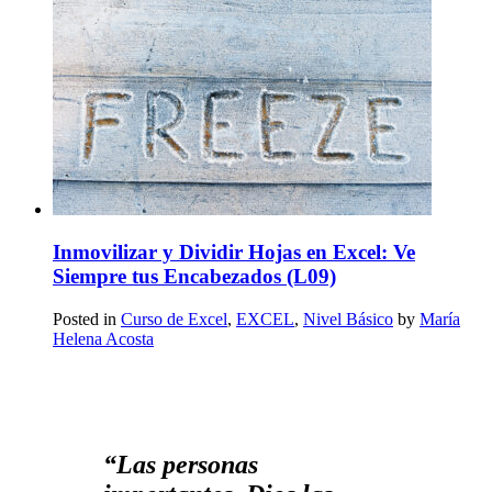
Inmovilizar y Dividir Hojas en Excel: Ve
Siempre tus Encabezados (L09)
Posted in
Curso de Excel
,
EXCEL
,
Nivel Básico
by
María
Helena Acosta
“Las personas